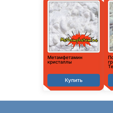
Метамфетамин
П
кристаллы
гр
T
Купить