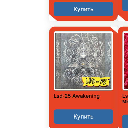
Купить
Lsd-25 Awakening
L
м
Купить