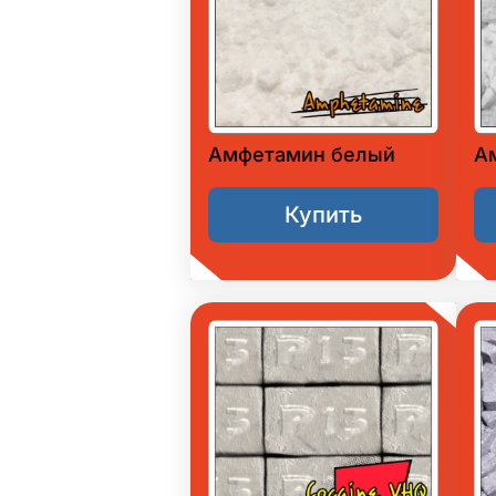
Амфетамин белый
А
Купить