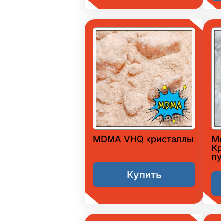
MDMA VHQ кристаллы
М
К
п
Купить