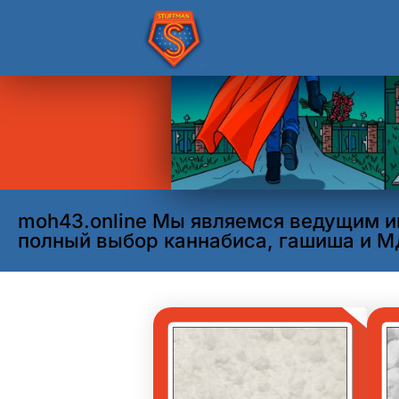
moh43.online Мы являемся ведущим и
полный выбор каннабиса, гашиша и М