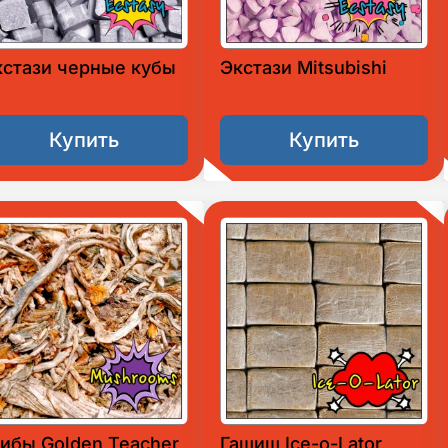
кстази черные кубы
Экстази Mitsubishi
Купить
Купить
ибы Golden Teacher
Гашиш Ice-o-Lator