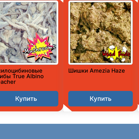
силоцибиновые
Шишки Amezia Haze
ибы True Albino
eacher
Купить
Купить