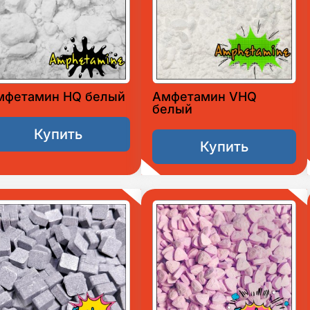
мфетамин HQ белый
Амфетамин VHQ
белый
Купить
Купить