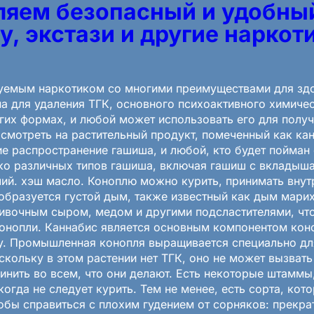
яем безопасный и удобный
, экстази и другие наркот
зуемым наркотиком со многими преимуществами для зд
на для удаления ТГК, основного психоактивного химиче
гих формах, и любой может использовать его для получе
смотреть на растительный продукт, помеченный как ка
 распространение гашиша, и любой, кто будет пойман с
ько различных типов гашиша, включая гашиш с вкладыша
ий. хэш масло. Коноплю можно курить, принимать внутр
 образуется густой дым, также известный как дым мари
ливочным сыром, медом и другими подсластителями, чт
онопли. Каннабис является основным компонентом коно
у. Промышленная конопля выращивается специально дл
кольку в этом растении нет ТГК, оно не может вызвать 
инить во всем, что они делают. Есть некоторые штамм
огда не следует курить. Тем не менее, есть сорта, кото
обы справиться с плохим гудением от сорняков: прекра