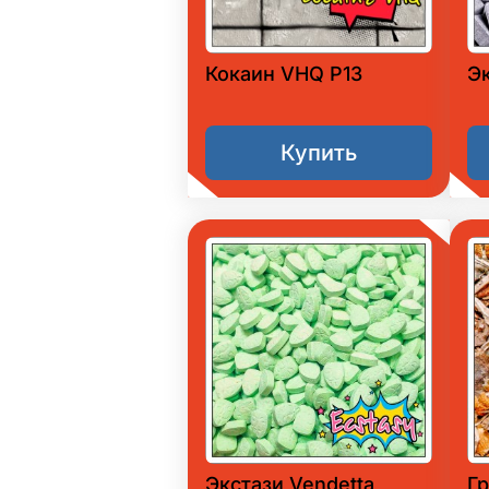
Кокаин VHQ P13
Э
Купить
Экстази Vendetta
Гр