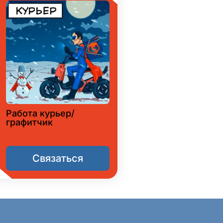
Работа курьер/
графитчик
Связаться