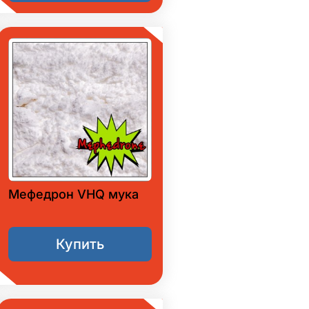
Мефедрон VHQ мука
Купить