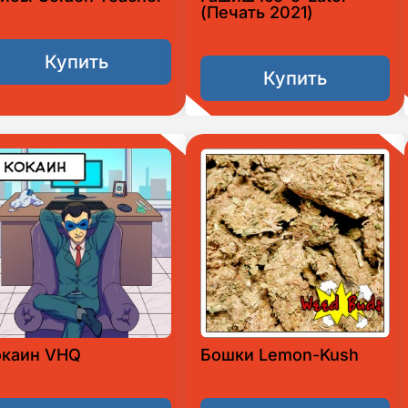
(Печать 2021)
Купить
Купить
окаин VHQ
Бошки Lemon-Kush