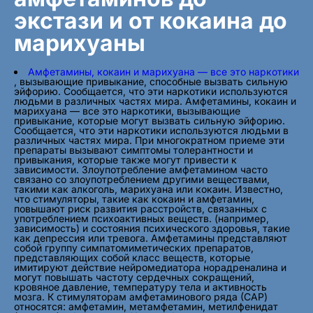
экстази и от кокаина до
марихуаны
Амфетамины, кокаин и марихуана — все это наркотики
, вызывающие привыкание, способные вызвать сильную
эйфорию. Сообщается, что эти наркотики используются
людьми в различных частях мира. Амфетамины, кокаин и
марихуана — все это наркотики, вызывающие
привыкание, которые могут вызвать сильную эйфорию.
Сообщается, что эти наркотики используются людьми в
различных частях мира. При многократном приеме эти
препараты вызывают симптомы толерантности и
привыкания, которые также могут привести к
зависимости. Злоупотребление амфетамином часто
связано со злоупотреблением другими веществами,
такими как алкоголь, марихуана или кокаин. Известно,
что стимуляторы, такие как кокаин и амфетамин,
повышают риск развития расстройств, связанных с
употреблением психоактивных веществ. (например,
зависимость) и состояния психического здоровья, такие
как депрессия или тревога. Амфетамины представляют
собой группу симпатомиметических препаратов,
представляющих собой класс веществ, которые
имитируют действие нейромедиатора норадреналина и
могут повышать частоту сердечных сокращений,
кровяное давление, температуру тела и активность
мозга. К стимуляторам амфетаминового ряда (САР)
относятся: амфетамин, метамфетамин, метилфенидат