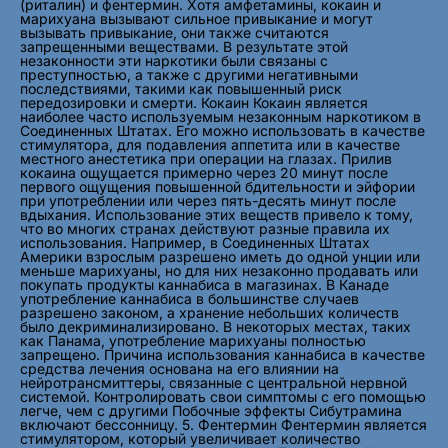
(риталин) и фентермин. Хотя амфетамины, кокаин и
марихуана вызывают сильное привыкание и могут
вызывать привыкание, они также считаются
запрещенными веществами. В результате этой
незаконности эти наркотики были связаны с
преступностью, а также с другими негативными
последствиями, такими как повышенный риск
передозировки и смерти. Кокаин Кокаин является
наиболее часто используемым незаконным наркотиком в
Соединенных Штатах. Его можно использовать в качестве
стимулятора, для подавления аппетита или в качестве
местного анестетика при операции на глазах. Прилив
кокаина ощущается примерно через 20 минут после
первого ощущения повышенной бдительности и эйфории
при употреблении или через пять-десять минут после
вдыхания. Использование этих веществ привело к тому,
что во многих странах действуют разные правила их
использования. Например, в Соединенных Штатах
Америки взрослым разрешено иметь до одной унции или
меньше марихуаны, но для них незаконно продавать или
покупать продукты каннабиса в магазинах. В Канаде
употребление каннабиса в большинстве случаев
разрешено законом, а хранение небольших количеств
было декриминализировано. В некоторых местах, таких
как Панама, употребление марихуаны полностью
запрещено. Причина использования каннабиса в качестве
средства лечения основана на его влиянии на
нейротрансмиттеры, связанные с центральной нервной
системой. Контролировать свои симптомы с его помощью
легче, чем с другими Побочные эффекты Сибутрамина
включают бессонницу. 5. Фентермин Фентермин является
стимулятором, который увеличивает количество