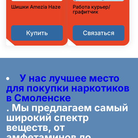
Шишки Amezia Haze
Работа курьер/
графитчик
Купить
Связаться
У нас лучшее место
для покупки наркотиков
в Смоленске
. Мы предлагаем самый
широкий спектр
веществ, от
амфетаминов до