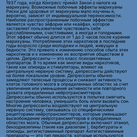
1937 года, когда Конгресс принял Закон о налоге на
марихуану. Возможные побочные эффекты марихуаны
Риски для здоровья от марихуаны мало изучены и,
вероятно, зависят от индивидуальной переносимости.
Наиболее распространенным побочным эффектом
является чувство эйфории или «кайфа», которое
заставляет пользователей чувствовать себя
расслабленными, счастливыми, а иногда и голодными.
Этот эффект обычно длится от 1 до 2 часов после курения
марихуаны. Употребление этих наркотиков в последние
годы возросло среди молодежи и людей, живущих в
бедности. Это привело к изменению способов сбыта этих
наркотиков и к изменению их восприятия обществом в
целом. Депрессанты — это класс психоактивных
препаратов. В то время как многие виды наркотиков,
такие как опиоиды и стимуляторы, влияют на
центральную нервную систему, депрессанты действуют
на более локальном уровне. Депрессанты обычно
замедляют телесные процессы и снижают активность
клеток головного мозга в определенных областях за счет
увеличения или уменьшения активности или повторного
захвата определенных нейротрансмиттеров.
Депрессанты обычно используются в попытке смягчить
настроение человека, уменьшить боль и/или вызвать сон.
Многие депрессанты воздействуют на центральную
нервную систему, связываясь со специфическими
рецепторами нейротрансмиттеров, которые уменьшают
высвобождение нейротрансмиттеров в определенных
областях мозга. Обычные депрессанты включают этанол,
бензодиазепины (такие как диазепам ), барбитураты и
опиоиды. антигистаминный препарат Антигистаминные
препараты — это тип лекарств, которые используются