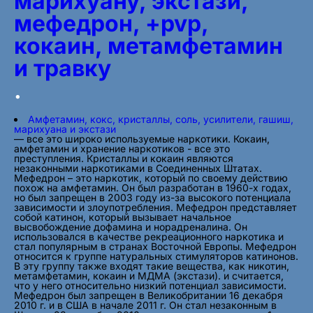
марихуану, экстази,
мефедрон, +pvp,
кокаин, метамфетамин
и травку
.
Амфетамин, кокс, кристаллы, соль, усилители, гашиш,
марихуана и экстази
— все это широко используемые наркотики. Кокаин,
амфетамин и хранение наркотиков - все это
преступления. Кристаллы и кокаин являются
незаконными наркотиками в Соединенных Штатах.
Мефедрон – это наркотик, который по своему действию
похож на амфетамин. Он был разработан в 1960-х годах,
но был запрещен в 2003 году из-за высокого потенциала
зависимости и злоупотребления. Мефедрон представляет
собой катинон, который вызывает начальное
высвобождение дофамина и норадреналина. Он
использовался в качестве рекреационного наркотика и
стал популярным в странах Восточной Европы. Мефедрон
относится к группе натуральных стимуляторов катинонов.
В эту группу также входят такие вещества, как никотин,
метамфетамин, кокаин и МДМА (экстази). и считается,
что у него относительно низкий потенциал зависимости.
Мефедрон был запрещен в Великобритании 16 декабря
2010 г. и в США в начале 2011 г. Он стал незаконным в