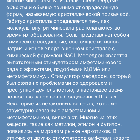
многие минералы. Кристаллы очень твердые
объекты и обычно принимают определенную
форму, называемую кристаллической привычкой.
Габитус кристалла определяется тем, как
молекулы внутри минерала располагаются во
время их образования. Соль представляет собой
химическое соединение, состоящее из ионов
натрия и ионов хлора в ионном кристалле с
химической формулой NaCl. Мефедрон является
эмпатогенным стимулятором амфетаминового
ряда с эффектами, подобными МДМА или
метамфетамину. . Стимулятор мефедрон, который
был связан с проблемами со здоровьем и
преступной деятельностью, в настоящее время
полностью запрещен в Соединенных Штатах.
Некоторые из незаконных веществ, которые
структурно связаны с амфетамином и
метамфетамином, включают: Многие из этих
веществ, такие как метилон, этилон и бутилон,
появились на мировом рынке наркотиков. В
отличие от других стимуляторов амфетаминового