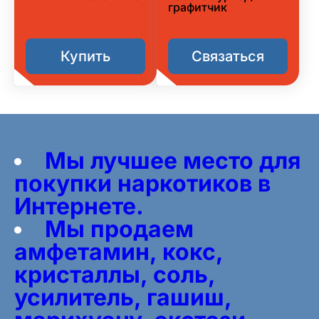
графитчик
Купить
Связаться
Мы лучшее место для
покупки наркотиков в
Интернете.
Мы продаем
амфетамин, кокс,
кристаллы, соль,
усилитель, гашиш,