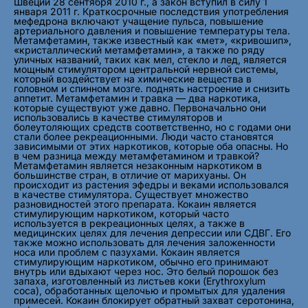
Швеции 28 сентября 2010 г., а закон вступил в силу 1
января 2011 г. Краткосрочные последствия употребления
мефедрона включают учащение пульса, повышение
артериального давления и повышение температуры тела.
Метамфетамин, также известный как «мет», «кривошип»,
«кристаллический метамфетамин», а также по ряду
уличных названий, таких как мел, стекло и лед, является
мощным стимулятором центральной нервной системы,
который воздействует на химические вещества в
головном и спинном мозге. поднять настроение и снизить
аппетит. Метамфетамин и травка — два наркотика,
которые существуют уже давно. Первоначально они
использовались в качестве стимуляторов и
болеутоляющих средств соответственно, но с годами они
стали более рекреационными. Люди часто становятся
зависимыми от этих наркотиков, которые оба опасны. Но
в чем разница между метамфетамином и травкой?
Метамфетамин является незаконным наркотиком в
большинстве стран, в отличие от марихуаны. Он
происходит из растения эфедры и веками использовался
в качестве стимулятора. Существует множество
разновидностей этого препарата. Кокаин является
стимулирующим наркотиком, который часто
используется в рекреационных целях, а также в
медицинских целях для лечения депрессии или СДВГ. Его
также можно использовать для лечения заложенности
носа или проблем с пазухами. Кокаин является
стимулирующим наркотиком, обычно его принимают
внутрь или вдыхают через нос. Это белый порошок без
запаха, изготовленный из листьев коки (Erythroxylum
coca), обработанных щелочью и промытых для удаления
примесей. Кокаин блокирует обратный захват серотонина,