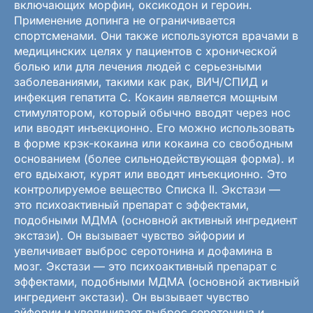
включающих морфин, оксикодон и героин.
Применение допинга не ограничивается
спортсменами. Они также используются врачами в
медицинских целях у пациентов с хронической
болью или для лечения людей с серьезными
заболеваниями, такими как рак, ВИЧ/СПИД и
инфекция гепатита С. Кокаин является мощным
стимулятором, который обычно вводят через нос
или вводят инъекционно. Его можно использовать
в форме крэк-кокаина или кокаина со свободным
основанием (более сильнодействующая форма). и
его вдыхают, курят или вводят инъекционно. Это
контролируемое вещество Списка II. Экстази —
это психоактивный препарат с эффектами,
подобными МДМА (основной активный ингредиент
экстази). Он вызывает чувство эйфории и
увеличивает выброс серотонина и дофамина в
мозг. Экстази — это психоактивный препарат с
эффектами, подобными МДМА (основной активный
ингредиент экстази). Он вызывает чувство
эйфории и увеличивает выброс серотонина и