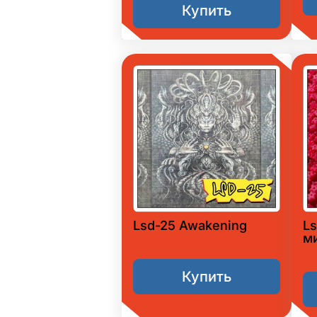
Купить
Lsd-25 Awakening
L
м
Купить