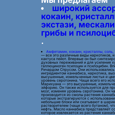
широкий ассор
кокаин, кристалл
экстази, мескал
грибы и псилоци
.
Амфетамин, кокаин, кристаллы, соль,
— все это различные виды наркотиков, 
кактуса пейот. Впервые он был синтезир
духовных переживаний и для усиления 
галлюциноген псилоцин и псилоцибин. В
Ричардом Спрусом. Они использовались 
ингредиентом каннабиса, наркотика, вы
высушенные, измельченные листья и цвет
уровень серотонина. Чаще всего его исп
Марихуана — это высушенные, измельче
эйфорию. Он также используется для про
мозг, изменяя уровень серотонина. Он 
производится из смолы растения каннаб
которые экстрагируются с использование
небольшие блоки или скатывают в шарик
растворителем (чаще всего бутаном), чт
нефть. Масло каннабиса представляет со
которое извлекается из растения канна