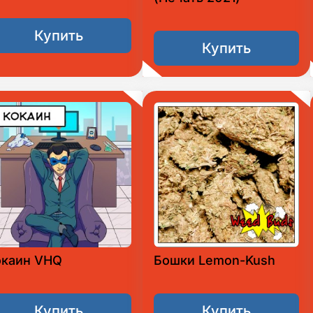
Купить
Купить
окаин VHQ
Бошки Lemon-Kush
Купить
Купить