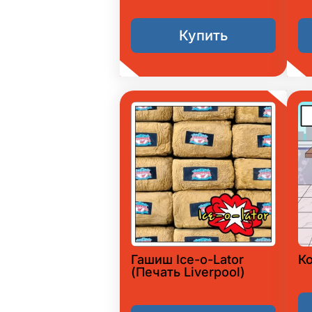
Купить
Гашиш Ice-o-Lator
К
(Печать Liverpool)