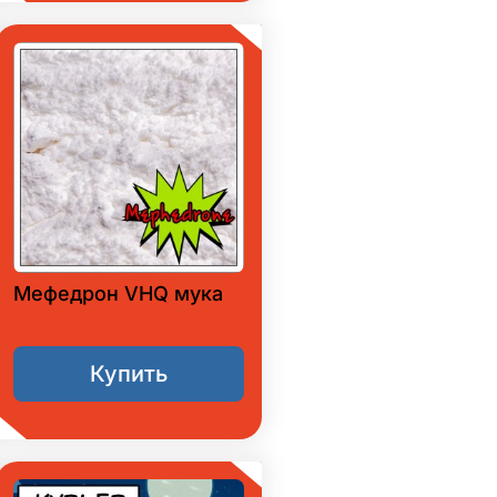
Мефедрон VHQ мука
Купить