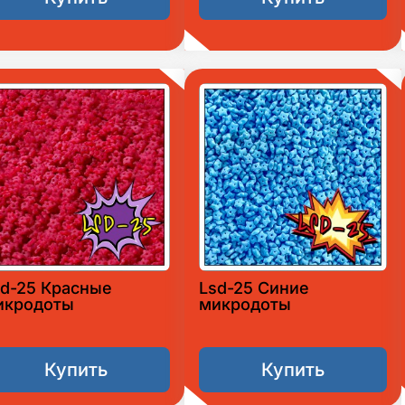
sd-25 Красные
Lsd-25 Синие
икродоты
микродоты
Купить
Купить