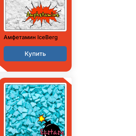
Амфетамин IceBerg
Купить