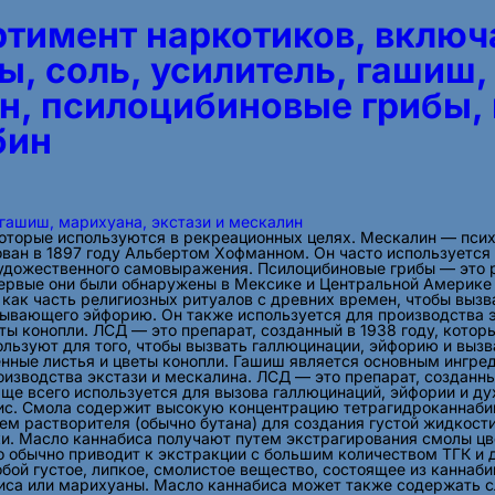
тимент наркотиков, включ
ы, соль, усилитель, гашиш,
ин, псилоцибиновые грибы,
бин
 гашиш, марихуана, экстази и мескалин
которые используются в рекреационных целях. Мескалин — пси
ован в 1897 году Альбертом Хофманном. Он часто используется
художественного самовыражения. Псилоцибиновые грибы — это 
первые они были обнаружены в Мексике и Центральной Америке
как часть религиозных ритуалов с древних времен, чтобы вызв
зывающего эйфорию. Он также используется для производства 
ы конопли. ЛСД — это препарат, созданный в 1938 году, которы
ользуют для того, чтобы вызвать галлюцинации, эйфорию и вызва
нные листья и цветы конопли. Гашиш является основным ингр
изводства экстази и мескалина. ЛСД — это препарат, созданный
чаще всего используется для вызова галлюцинаций, эйфории и 
ис. Смола содержит высокую концентрацию тетрагидроканнабино
м растворителя (обычно бутана) для создания густой жидкости
и. Масло каннабиса получают путем экстрагирования смолы цве
о обычно приводит к экстракции с большим количеством ТГК и 
бой густое, липкое, смолистое вещество, состоящее из каннабин
биса или марихуаны. Масло каннабиса может также содержать с