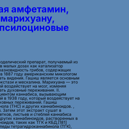
ая амфетамин,
 марихуану,
 псилоциновые
ходелический препарат, получаемый из
 в малых дозах как катализатор
разновидность грибов, содержащих
 в 1887 году американским микологом
ать видения. Гашиш является основным
экстази и мескалина. Марихуана — это
й воздействует на мозг, изменяя
ть духовные переживания. II.
едиентом каннабиса, вызывающим
 в 1938 году, который воздействует на
духовных переживаний. Гашиш
ла (THC) и других каннабиноидов. ,
. Затем этот экстракт сушат в
тков, листьев и стеблей каннабиса
других каннабиноидов, растворенных в
оидов, таких как ТГК и КБД,[181]
леды тетрагидроканнабинола (ТГК),