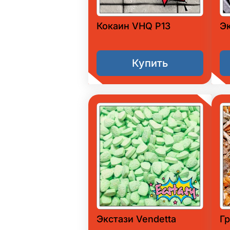
Кокаин VHQ P13
Э
Купить
Экстази Vendetta
Гр