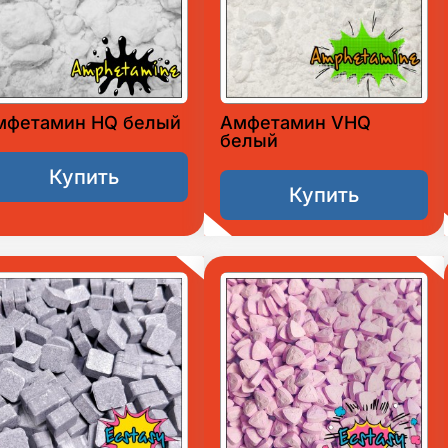
мфетамин HQ белый
Амфетамин VHQ
белый
Купить
Купить