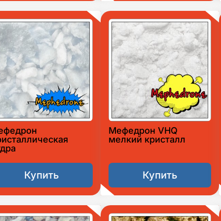
ефедрон
Мефедрон VHQ
ристаллическая
мелкий кристалл
удра
Купить
Купить