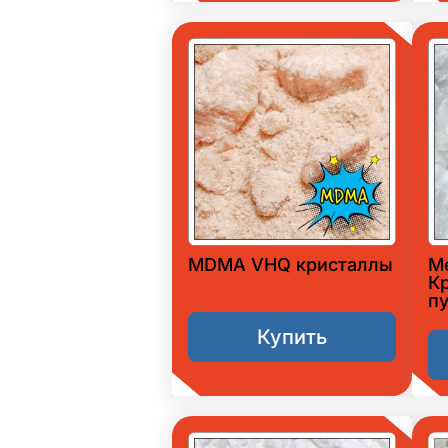
MDMA VHQ кристаллы
М
К
п
Купить