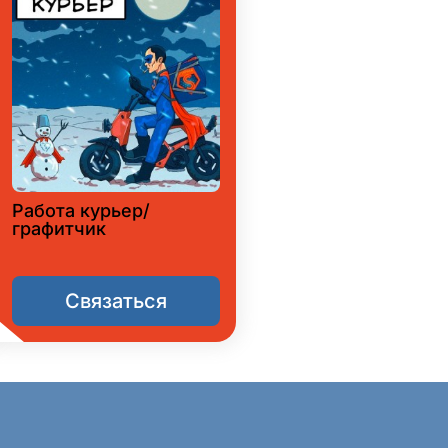
Работа курьер/
графитчик
Связаться