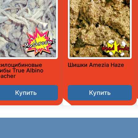
силоцибиновые
Шишки Amezia Haze
ибы True Albino
eacher
Купить
Купить