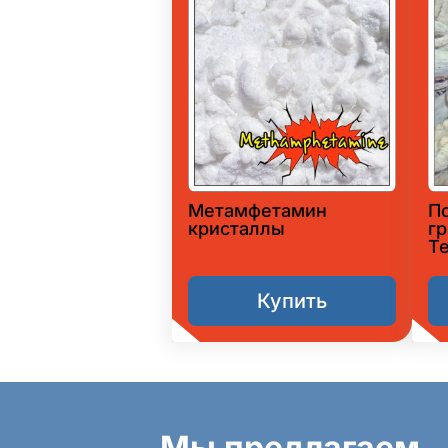
Метамфетамин
П
кристаллы
гр
T
Купить
Мы предлагаем