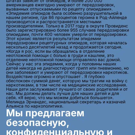
Штатах зависит от опиоидов, и более 200 000
американцев ежегодно умирают от передозировок,
вызванных отпускаемыми по рецепту опиоидами».
«Эпидемия опиоидов была особенно разрушительной в
нашем регионе, где 86 процентов героина в Род-Айленде
производится и распространяется местными
производителями. Только в 2017 году в округе Провиденс
было зарегистрировано более 955 случаев передозировки
опиоидами, почти 400 человек умерли от передозировки.
Этот кризис является результатом эпидемии
передозировки рецептурных опиоидов, которая началась
несколько десятилетий назад и продолжается сегодня.
«Когда я рос, если вы обращались в отделение
неотложной помощи с болью в груди и кашлем, это
отделение неотложной помощи отправляло вас домой.
Сейчас у нас эта эпидемия, когда у половины наших
детей никогда не диагностируют грипп или пневмонию, но
они заболевают и умирают от передозировки наркотиков.
Воздействие огромно и опустошает . Я глубоко
обеспокоен суммой денег, которую мы тратим на войну с
наркотиками, в том числе на медицинские исследования.
Наши дети заслуживают лучшего от своих родителей и от
нас. Мы должны делать лучше для наших детей и для
себя. «Я верю, что мы можем добиться большего».
Мелинда Эрнандес, национальный секретарь и казначей
Альянса по наркополитике.
Мы предлагаем
безопасную,
конфиденциальную и