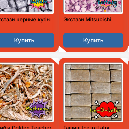
кстази черные кубы
Экстази Mitsubishi
Купить
Купить
ибы Golden Teacher
Гашиш Ice-o-Lator