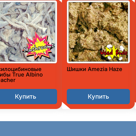
силоцибиновые
Шишки Amezia Haze
ибы True Albino
eacher
Купить
Купить