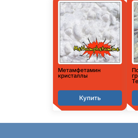
Метамфетамин
П
кристаллы
гр
T
Купить