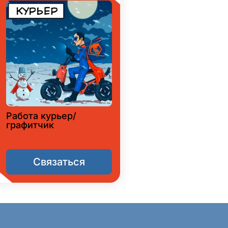
Работа курьер/
графитчик
Связаться