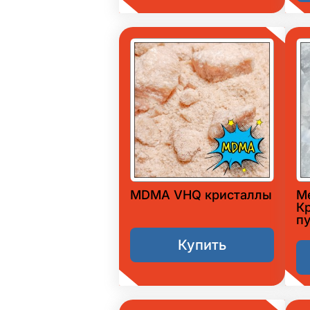
MDMA VHQ кристаллы
М
К
п
Купить