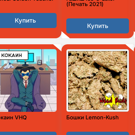
(Печать 2021)
Купить
Купить
окаин VHQ
Бошки Lemon-Kush