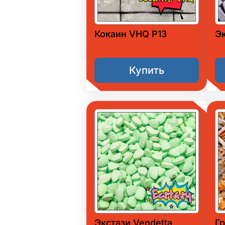
Кокаин VHQ P13
Э
Купить
Экстази Vendetta
Гр