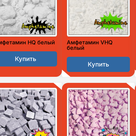
мфетамин HQ белый
Амфетамин VHQ
белый
Купить
Купить