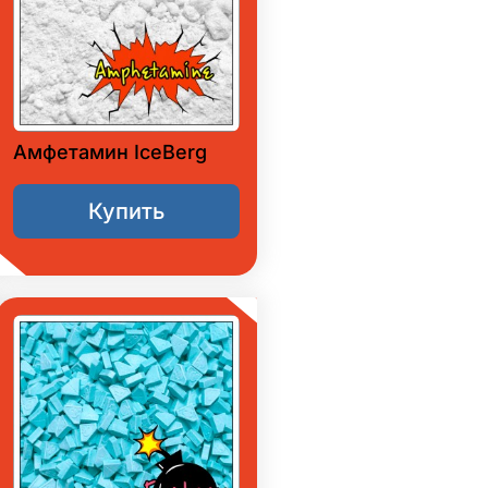
Амфетамин IceBerg
Купить