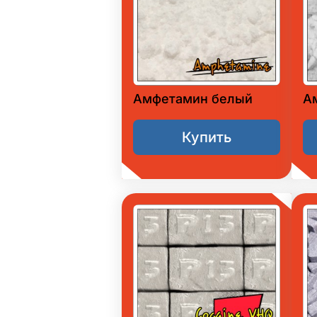
Амфетамин белый
А
Купить