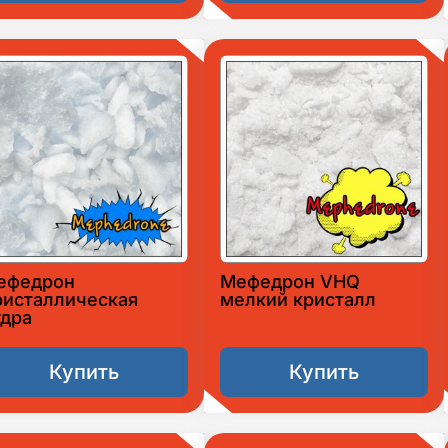
ефедрон
Мефедрон VHQ
ристаллическая
мелкий кристалл
удра
Купить
Купить