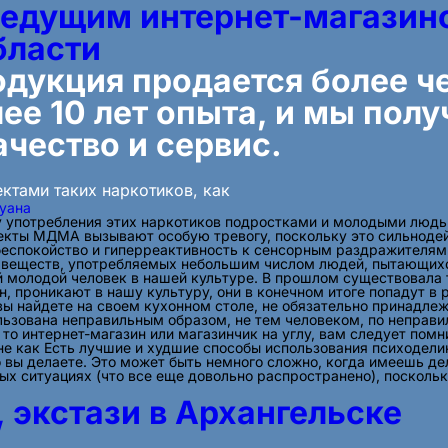
едущим интернет-магазино
бласти
дукция продается более че
лее 10 лет опыта, и мы пол
ачество и сервис.
ктами таких наркотиков, как
хуана
ду употребления этих наркотиков подростками и молодыми людь
фекты МДМА вызывают особую тревогу, поскольку это сильноде
беспокойство и гиперреактивность к сенсорным раздражителя
 веществ, употребляемых небольшим числом людей, пытающихся
 молодой человек в нашей культуре. В прошлом существовала т
, проникают в нашу культуру, они в конечном итоге попадут в р
вы найдете на своем кухонном столе, не обязательно принадле
льзована неправильным образом, не тем человеком, по неправи
 то интернет-магазин или магазинчик на углу, вам следует помн
 не как Есть лучшие и худшие способы использования психодели
о вы делаете. Это может быть немного сложно, когда имеешь д
ых ситуациях (что все еще довольно распространено), поскольк
 экстази в Архангельске