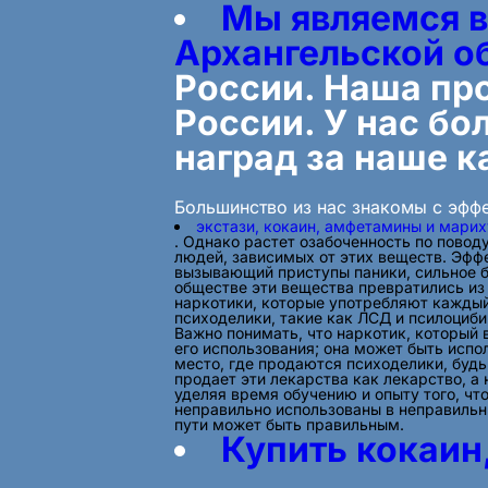
Мы являемся в
Архангельской о
России. Наша про
России. У нас бо
наград за наше к
Большинство из нас знакомы с эффе
экстази, кокаин, амфетамины и мари
. Однако растет озабоченность по пово
людей, зависимых от этих веществ. Эф
вызывающий приступы паники, сильное 
обществе эти вещества превратились из
наркотики, которые употребляют каждый
психоделики, такие как ЛСД и псилоцибин
Важно понимать, что наркотик, который 
его использования; она может быть испо
место, где продаются психоделики, будь
продает эти лекарства как лекарство, а
уделяя время обучению и опыту того, чт
неправильно использованы в неправильн
пути может быть правильным.
Купить кокаин,