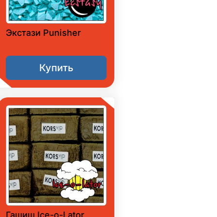
Экстази Punisher
Купить
Гашиш Ice-o-Lator