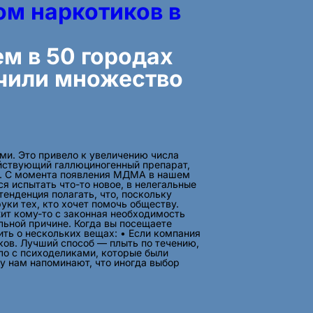
м наркотиков в
м в 50 городах
учили множество
ми. Это привело к увеличению числа
йствующий галлюциногенный препарат,
м. С момента появления МДМА в нашем
 испытать что-то новое, в нелегальные
енденция полагать, что, поскольку
уки тех, кто хочет помочь обществу.
жит кому-то с законная необходимость
льной причине. Когда вы посещаете
ить о нескольких вещах: • Если компания
ков. Лучший способ — плыть по течению,
ело с психоделиками, которые были
у нам напоминают, что иногда выбор