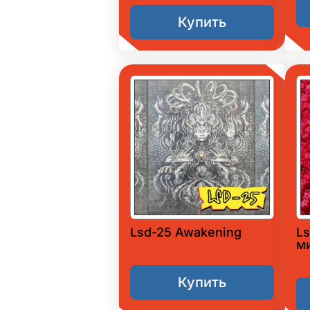
Купить
Lsd-25 Awakening
L
м
Купить