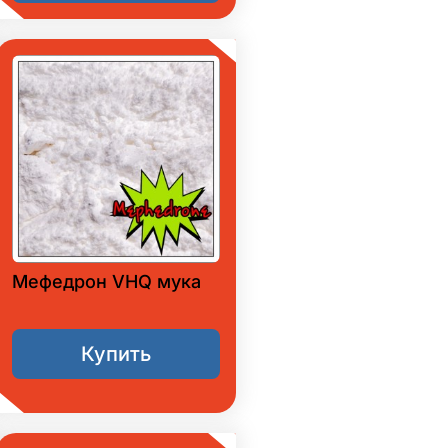
Мефедрон VHQ мука
Купить