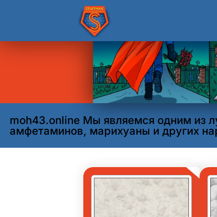
moh43.online Мы являемся одним из лу
амфетаминов, марихуаны и других нар