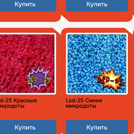
Купить
Купить
sd-25 Красные
Lsd-25 Синие
икродоты
микродоты
Купить
Купить